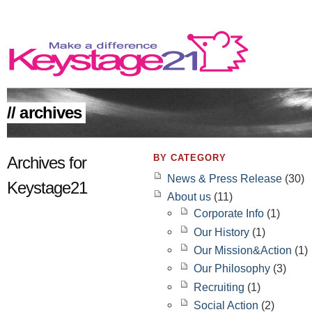
// archives
MAKE A DIFFERENCE
BY CATEGORY
Archives for
News & Press Release
(30)
Keystage21
About us
(11)
Corporate Info
(1)
Our History
(1)
Our Mission&Action
(1)
Our Philosophy
(3)
Recruiting
(1)
Social Action
(2)